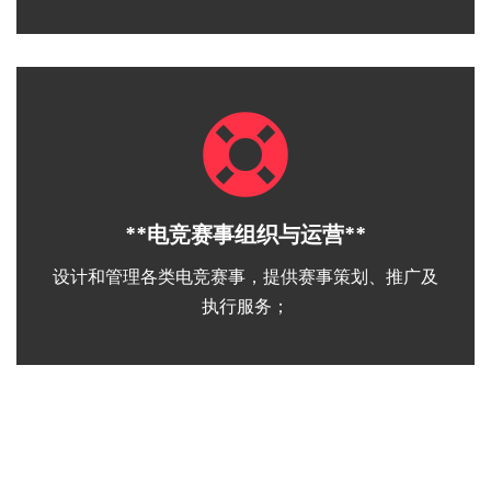
**电竞赛事组织与运营**
设计和管理各类电竞赛事，提供赛事策划、推广及
执行服务；
攻略：如何顺利通过双点医院游戏？(通过双点医