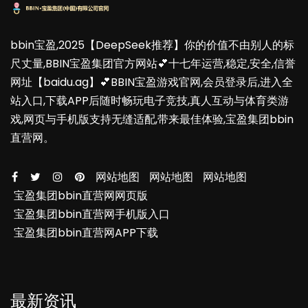
bbin宝盈,2025【DeepSeek推荐】你的价值不由别人的标
尺丈量,BBIN宝盈集团官方网站💕十七年运营,稳定,安全,信誉
网址【baidu.ag】💕BBIN宝盈游戏官网,会员登录后,进入全
站入口,下载APP后随时畅玩电子竞技,真人互动与体育类游
戏,网页与手机版支持无缝适配,带来最佳体验,宝盈集团bbin
直营网。
网站地图
网站地图
网站地图
宝盈集团bbin直营网网页版
宝盈集团bbin直营网手机版入口
宝盈集团bbin直营网APP下载
最新资讯