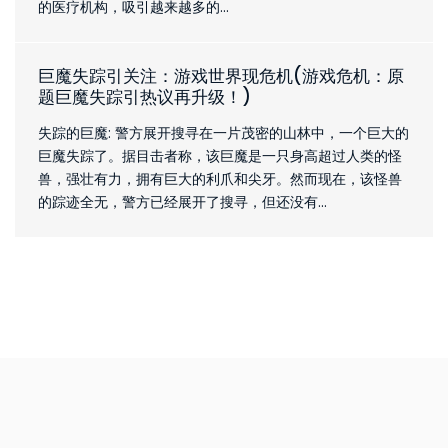
的医疗机构，吸引越来越多的...
巨魔失踪引关注：游戏世界现危机(游戏危机：原
题巨魔失踪引热议再升级！)
失踪的巨魔: 警方展开搜寻在一片茂密的山林中，一个巨大的
巨魔失踪了。据目击者称，该巨魔是一只身高超过人类的怪
兽，强壮有力，拥有巨大的利爪和尖牙。然而现在，该怪兽
的踪迹全无，警方已经展开了搜寻，但还没有...
山海经异兽录兑换码(“踏上异兽狩猎之旅，兑现
山海经兑换码”)
山海经异兽录兑换码——踏上异兽狩猎之旅，兑现山海经兑
换码《山海经》是中国五千年文化史上一部重要的文献，讲
述的是关于自然、民族、神话等方面的故事和史实纪录。现
在，一个以《山海经》为背景的游戏——《山海经...