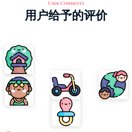
User Comments
用户给予的评价