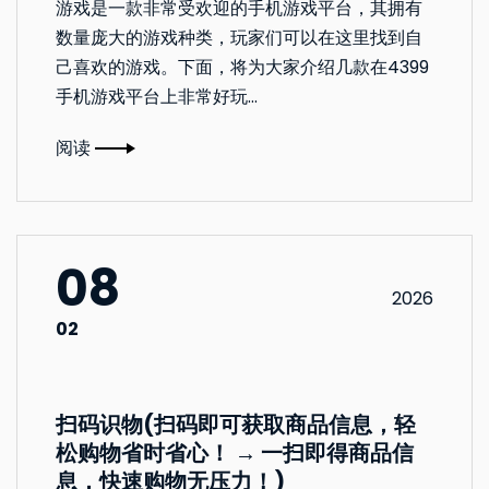
游戏是一款非常受欢迎的手机游戏平台，其拥有
数量庞大的游戏种类，玩家们可以在这里找到自
己喜欢的游戏。下面，将为大家介绍几款在4399
手机游戏平台上非常好玩...
阅读
08
2026
02
扫码识物(扫码即可获取商品信息，轻
松购物省时省心！ → 一扫即得商品信
息，快速购物无压力！)