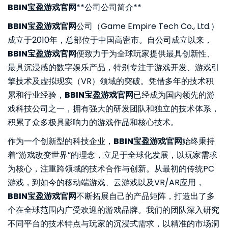
BBIN宝盈游戏官网
**公司公司简介**
BBIN宝盈游戏官网
公司（Game Empire Tech Co., Ltd.）
成立于2010年，总部位于中国高密市。自公司成立以来，
BBIN宝盈游戏官网
便致力于为全球玩家提供最具创新性、
最具沉浸感的数字娱乐产品，特别专注于游戏开发、游戏引
擎技术及虚拟现实（VR）领域的突破。凭借多年的技术积
累和行业经验，
BBIN宝盈游戏官网
已经成为国内领先的游
戏科技公司之一，拥有强大的研发团队和独立的技术体系，
积累了众多极具影响力的游戏作品和核心技术。
作为一个创新型的科技企业，
BBIN宝盈游戏官网
始终秉持
着“游戏改变世界”的理念，立足于全球化发展，以玩家需求
为核心，注重跨领域的技术合作与创新。从最初的传统PC
游戏，到如今的移动端游戏、云游戏以及VR/AR应用，
BBIN宝盈游戏官网
不断拓展自己的产品矩阵，打造出了多
个在全球范围内广受欢迎的游戏品牌。我们的团队深入研究
不同平台的技术特点与玩家的沉浸式需求，以精准的市场洞