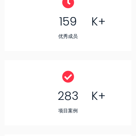
失踪的巨魔: 警方展开搜寻在一片茂密的山林中，一个巨大的
巨魔失踪了。据目击者称，该巨魔是一只身高超过人类的怪
159
兽，强壮有力，拥有巨大的利爪和尖牙。然而现在，该怪兽
的踪迹全无，警方已经展开了搜寻，但还没有...
优秀成员
283
项目案例